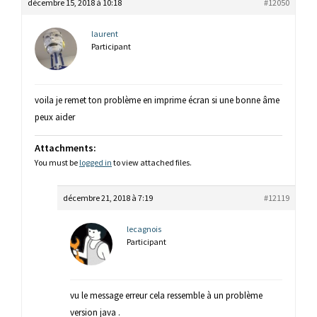
décembre 15, 2018 à 10:18
#12050
laurent
Participant
voila je remet ton problème en imprime écran si une bonne âme
peux aider
Attachments:
You must be
logged in
to view attached files.
décembre 21, 2018 à 7:19
#12119
lecagnois
Participant
vu le message erreur cela ressemble à un problème
version java .