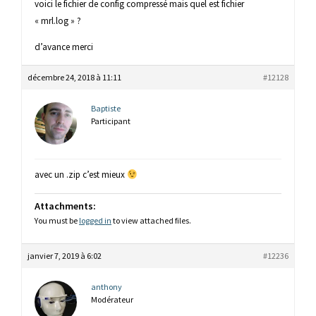
voici le fichier de config compressé mais quel est fichier
« mrl.log » ?
d’avance merci
décembre 24, 2018 à 11:11
#12128
Baptiste
Participant
avec un .zip c’est mieux
Attachments:
You must be
logged in
to view attached files.
janvier 7, 2019 à 6:02
#12236
anthony
Modérateur