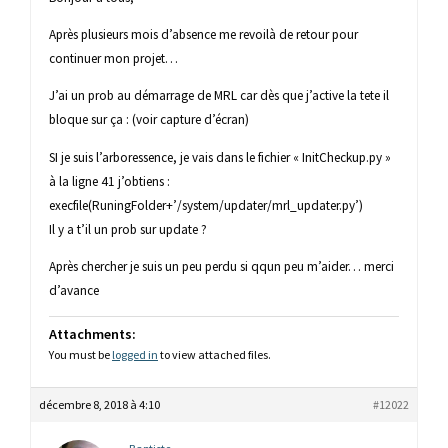
Après plusieurs mois d’absence me revoilà de retour pour
continuer mon projet…
J’ai un prob au démarrage de MRL car dès que j’active la tete il
bloque sur ça : (voir capture d’écran)
SI je suis l’arboressence, je vais dans le fichier « InitCheckup.py »
à la ligne 41 j’obtiens :
execfile(RuningFolder+’/system/updater/mrl_updater.py’)
Il y a t’il un prob sur update ?
Après chercher je suis un peu perdu si qqun peu m’aider… merci
d’avance
Attachments:
You must be
logged in
to view attached files.
décembre 8, 2018 à 4:10
#12022