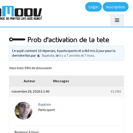
Login
Inscription
Prob d'activation de la tete
Ce sujet contient 10 réponses, 4 participants et a été mis à jour pour la
dernière fois par
Baptiste
, le
il y a 7 années et 7 mois
.
Vous lisez 9 fils de discussion
Auteur
Messages
novembre 28, 2018 à 1:40
#11981
Baptiste
Participant
Bonjour à tous,