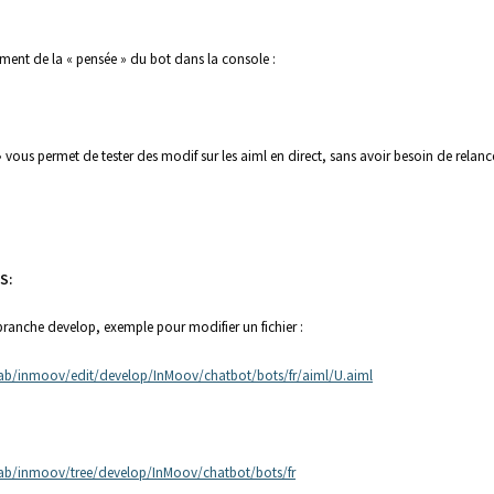
ent de la « pensée » du bot dans la console :
 » vous permet de tester des modif sur les aiml en direct, sans avoir besoin de relanc
S:
 branche develop, exemple pour modifier un fichier :
ab/inmoov/edit/develop/InMoov/chatbot/bots/fr/aiml/U.aiml
ab/inmoov/tree/develop/InMoov/chatbot/bots/fr