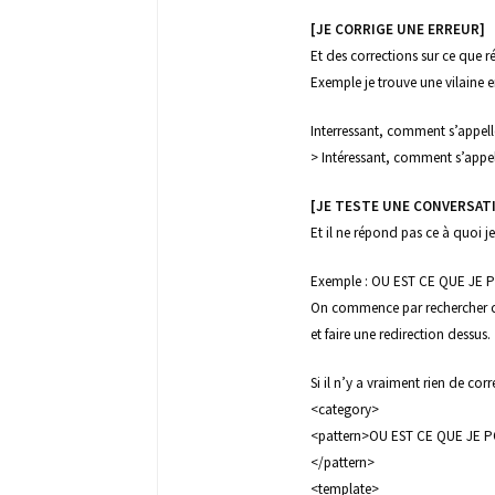
[JE CORRIGE UNE ERREUR]
Et des corrections sur ce que rép
Exemple je trouve une vilaine er
Interressant, comment s’appelle
> Intéressant, comment s’appell
[JE TESTE UNE CONVERSATI
Et il ne répond pas ce à quoi j
Exemple : OU EST CE QUE JE
On commence par rechercher c
et faire une redirection dessus.
Si il n’y a vraiment rien de co
<category>
<pattern>OU EST CE QUE JE 
</pattern>
<template>