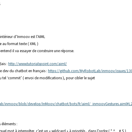
S
intérieur d’Inmoov est l’AIML
e au format texte ( XML )
entend il va essayer de construire une réponse.
lais :
http://www.tutorialspoint.com/aiml/
le dev du chatbot en français :
https://github.com/MyRobotLab/inmoov/issues/13
u tel ‘commit’ ( envoi de modifications ), pour cibler le sujet
ab/inmoov/blob/develop/InMoov/chatbot/bots/fr/aiml/_inmoovGestures.aiml#L
 éléments :
uel mot à interpréter, c’est un « wildcard » à priorités , dans l’ordre ( * ^ _ # $ )