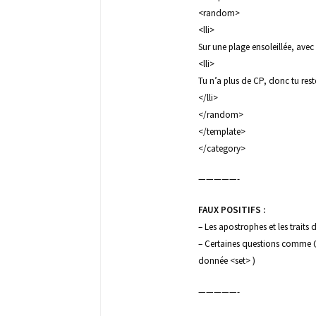
<random>
<lli>
Sur une plage ensoleillée, avec
<lli>
Tu n’a plus de CP, donc tu rest
</lli>
</random>
</template>
</category>
—————-
FAUX POSITIFS :
– Les apostrophes et les trait
– Certaines questions comme QU
donnée <set> )
—————-