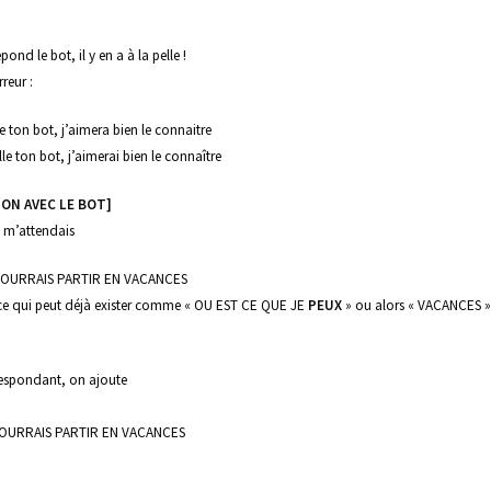
ond le bot, il y en a à la pelle !
reur :
 ton bot, j’aimera bien le connaitre
e ton bot, j’aimerai bien le connaître
ON AVEC LE BOT]
e m’attendais
 POURRAIS PARTIR EN VACANCES
e qui peut déjà exister comme « OU EST CE QUE JE
PEUX
» ou alors « VACANCES »
rrespondant, on ajoute
POURRAIS PARTIR EN VACANCES