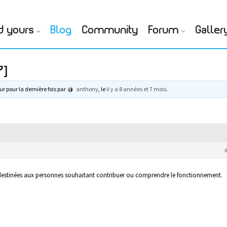
d yours
Blog
Community
Forum
Galler
7]
ur pour la dernière fois par
anthony
, le
il y a 8 années et 7 mois
.
 destinées aux personnes souhaitant contribuer ou comprendre le fonctionnement.