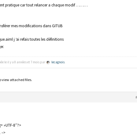
ement pratique car tout relancer a chaque modif ………
transférer mes modifications dans GITUB
ue.aiml j ‘ai refais toutes les définitions
er.
ée le il y a 8 années et 7 mois par
lecagnois
.
o view attached files.
g= »UTF-8″?>
L –>