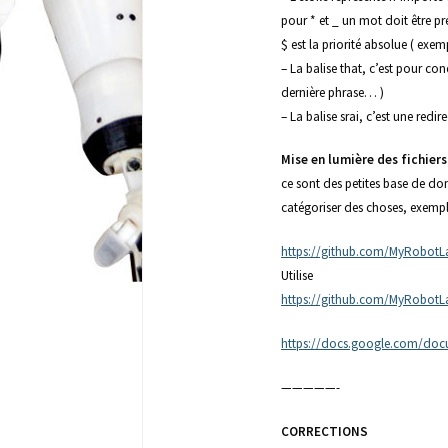
pour * et _ un mot doit être p
$ est la priorité absolue ( exe
– La balise that, c’est pour con
dernière phrase… )
– La balise srai, c’est une redi
Mise en lumière des fichier
ce sont des petites base de do
catégoriser des choses, exemp
https://github.com/MyRobotLa
Utilise
https://github.com/MyRobotL
https://docs.google.com/
—————-
CORRECTIONS