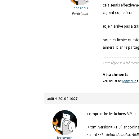
cela serais effectiv
lecagnois
ci joint copie écran .
Participant
et je n arrive pas a 
pour les fichier questq
aimerai bien le partag
Cette réponse a été modifi
Attachments:
You must be
logged in
t
août 4, 2016 à 10:27
comprendre les fichiers AIML :
<?xml version= »1.0″ encodin
<aiml>
<!– debut de balise AIM
lecagnois