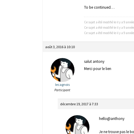
To be continued…
Ce sujet a été modifié le il y a 9 anné
Ce sujet a été modifié le il y a 9 anné
Ce sujet a été modifié le il y a 9 anné
août 3, 2016 à 10:10
salut antony
Merci pour le lien
lecagnois
Participant
décembre 19, 2017 à 7:33
hello@anthony
Je ne trouve pas le b