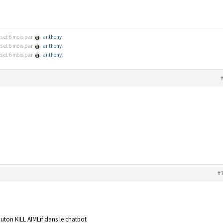
es et 6 mois par
anthony
.
es et 6 mois par
anthony
.
es et 6 mois par
anthony
.
#
outon KILL AIMLif dans le chatbot