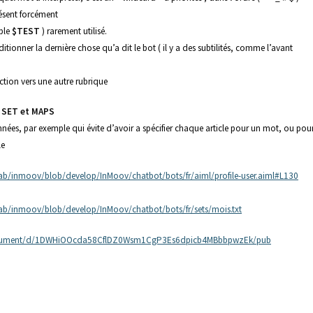
résent forcément
mple
$TEST
) rarement utilisé.
ditionner la dernière chose qu’a dit le bot ( il y a des subtilités, comme l’avant
rection vers une autre rubrique
s SET et MAPS
nnées, par exemple qui évite d’avoir a spécifier chaque article pour un mot, ou pou
le
b/inmoov/blob/develop/InMoov/chatbot/bots/fr/aiml/profile-user.aiml#L130
ab/inmoov/blob/develop/InMoov/chatbot/bots/fr/sets/mois.txt
document/d/1DWHiOOcda58CflDZ0Wsm1CgP3Es6dpicb4MBbbpwzEk/pub