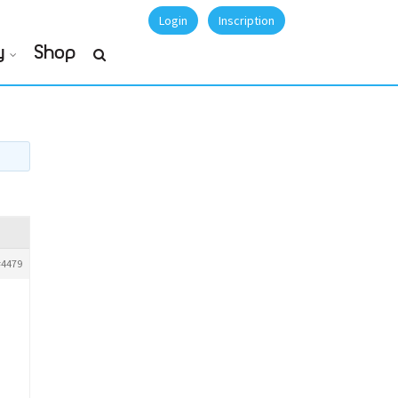
Login
Inscription
y
Shop
#4479