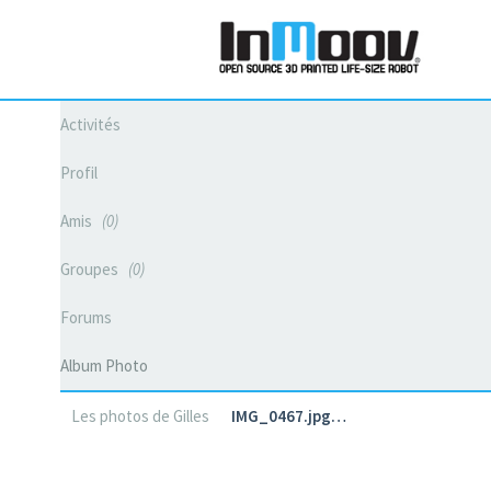
Activités
Profil
Amis
0
Groupes
0
Forums
Album Photo
Les photos de Gilles
IMG_0467.jpg…