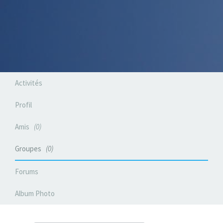
Activités
Profil
Amis
0
Groupes
0
Forums
Album Photo