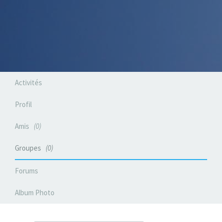
Activités
Profil
Amis
0
Groupes
0
Forums
Album Photo