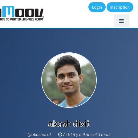
Login
Inscription
akash dixit
@akashdixit
Actif il y a 9 ans et 3 mois