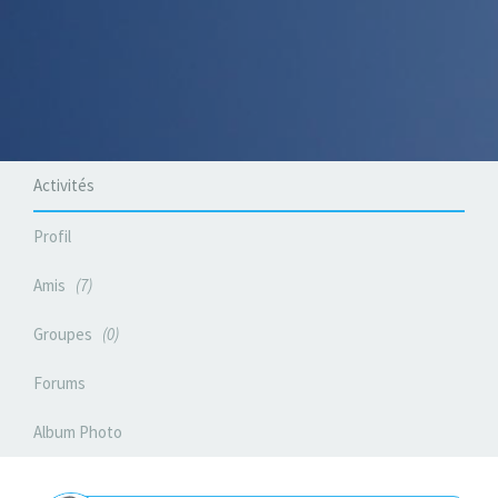
Activités
Profil
Amis
7
Groupes
0
Forums
Album Photo