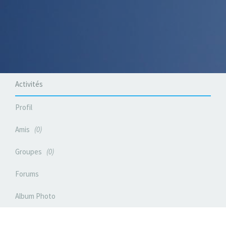
Activités
Profil
Amis
0
Groupes
0
Forums
Album Photo