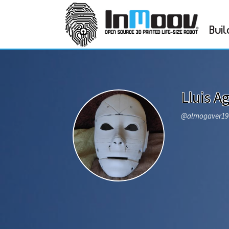
Buil
Lluis Ag
@almogaver1