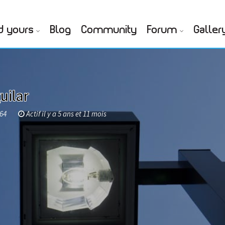
d yours
Blog
Community
Forum
Galler
uilar
964
Actif il y a 5 ans et 11 mois