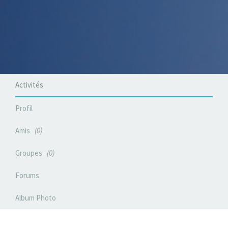
Activités
Profil
Amis
0
Groupes
0
Forums
Album Photo