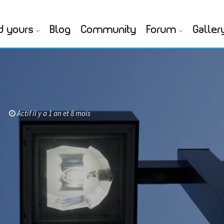
d yours
Blog
Community
Forum
Galler
Actif il y a 1 an et 8 mois