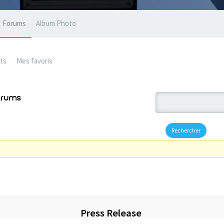
Forums
Album Photo
ts
Mes favoris
forums
Press Release