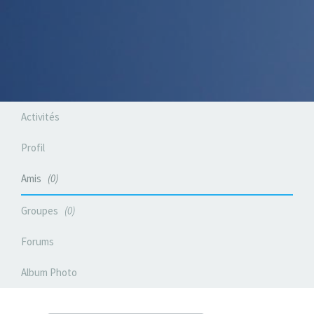
Activités
Profil
Amis
0
Groupes
0
Forums
Album Photo