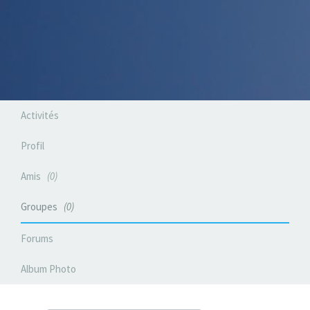
Activités
Profil
Amis
0
Groupes
0
Forums
Album Photo