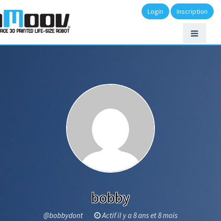
Login
Inscription
bobby
@bobbydont
Actif il y a 8 ans et 8 mois