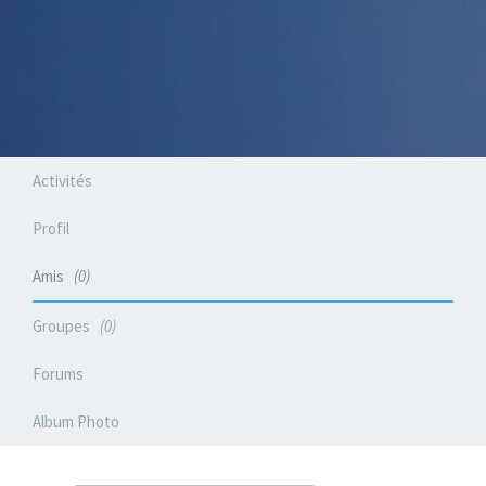
Activités
Profil
Amis
0
Groupes
0
Forums
Album Photo