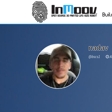
Buil
nadav
@bscs1
Ac