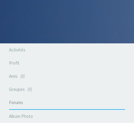
Activités
Profil
Amis
0
Groupes
0
Forums
Album Photo