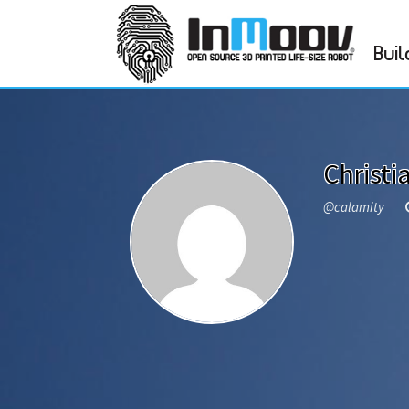
Buil
Christi
@calamity