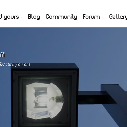
d yours
Blog
Community
Forum
Galler
an
Actif il y a 7 ans