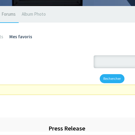
Forums
Album Photo
ts
Mes favoris
Press Release