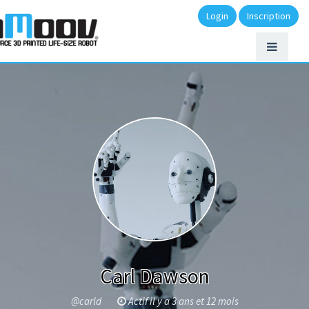
Login
Inscription
Carl Dawson
@carld
Actif il y a 3 ans et 12 mois