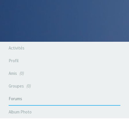
Activités
Profil
Amis
0
Groupes
0
Forums
Album Photo