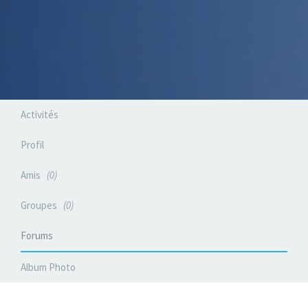
Activités
Profil
Amis
0
Groupes
0
Forums
Album Photo