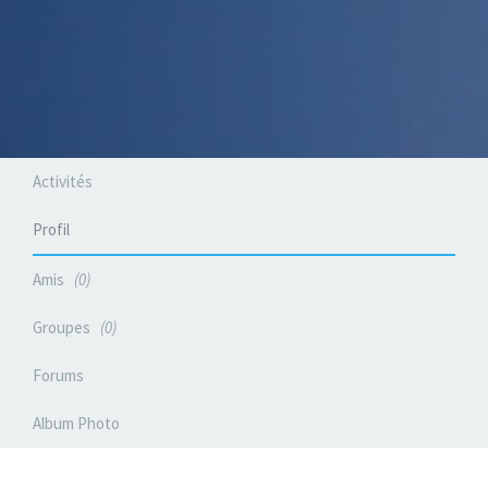
Activités
Profil
Amis
0
Groupes
0
Forums
Album Photo