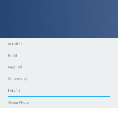
Activités
Profil
Amis
0
Groupes
0
Forums
Album Photo