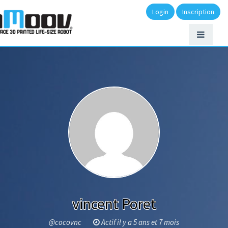
Login
Inscription
vincent Poret
@cocovnc
Actif il y a 5 ans et 7 mois