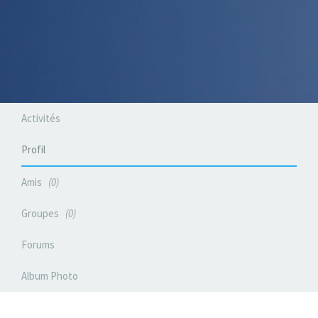
Activités
Profil
Amis
0
Groupes
0
Forums
Album Photo