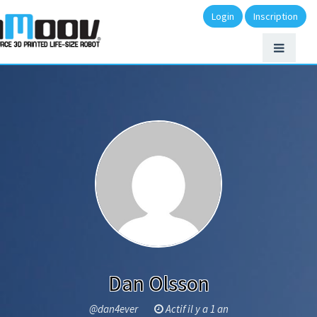
Login
Inscription
Dan Olsson
@dan4ever
Actif il y a 1 an