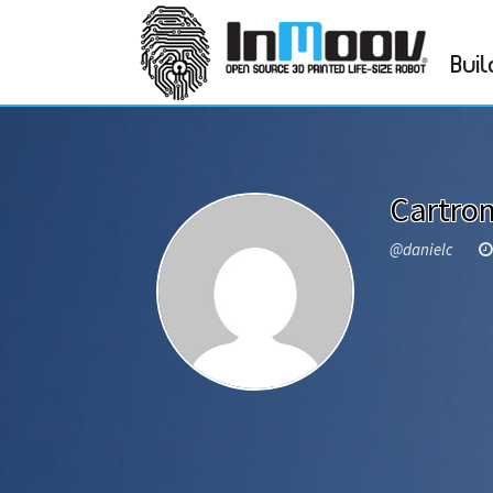
Buil
Cartro
@danielc