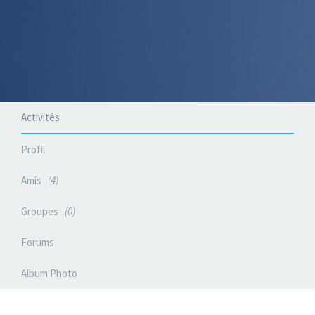
Activités
Profil
Amis
4
Groupes
0
Forums
Album Photo