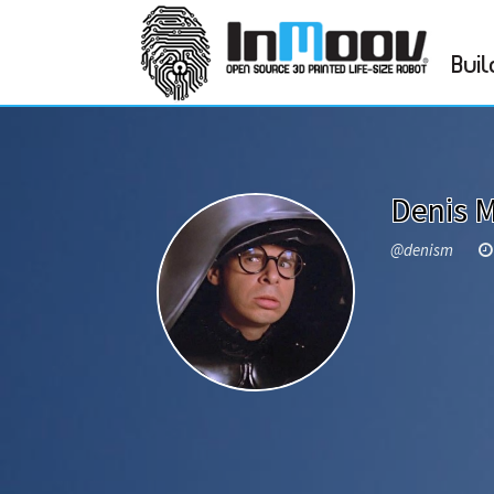
Buil
Denis M
@denism