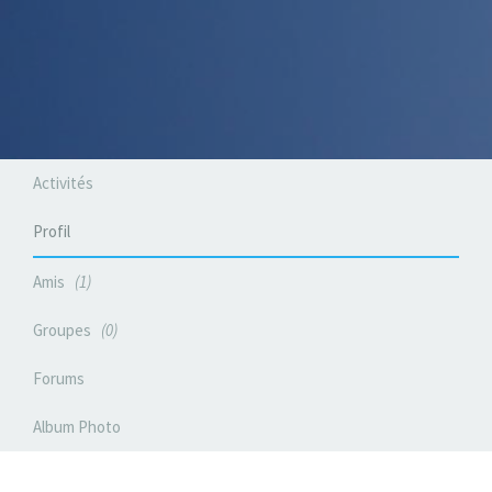
Activités
Profil
Amis
1
Groupes
0
Forums
Album Photo