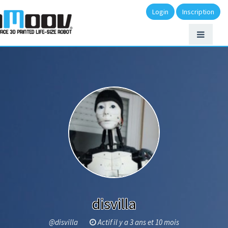
Login
Inscription
disvilla
@disvilla
Actif il y a 3 ans et 10 mois