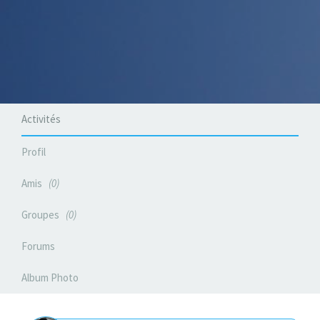
Activités
Profil
Amis
0
Groupes
0
Forums
Album Photo