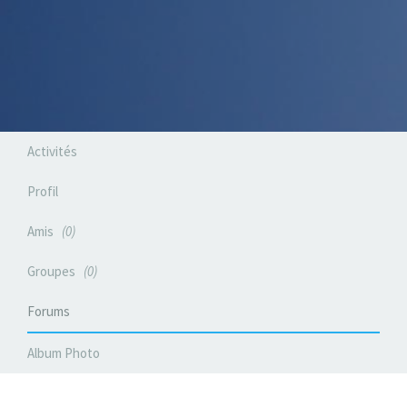
Activités
Profil
Amis
0
Groupes
0
Forums
Album Photo