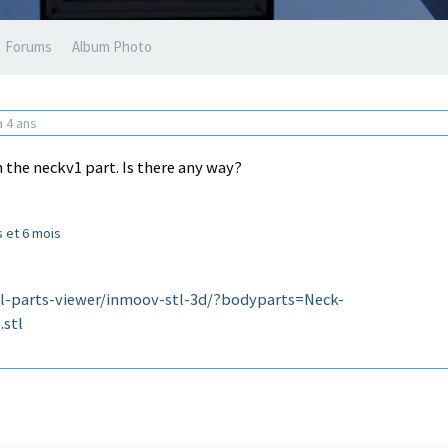
Forums
Album Photo
 a 4 ans
h the neckv1 part. Is there any way?
ns et 6 mois
tl-parts-viewer/inmoov-stl-3d/?bodyparts=Neck-
stl