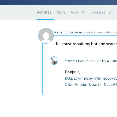
Activités
Profil
Amis
0
Groupes
0
René Tuchscherer
a publié une note
il y
Hi, i must repair my bot and searc
Marcel CHAPUIS
replied
il y a 3 a
Bonjour,
https://inmoov.fr/inmoov-s
OlderVersion&parts=NeckV1.