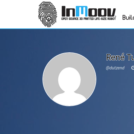
Buil
René T
@dutzend