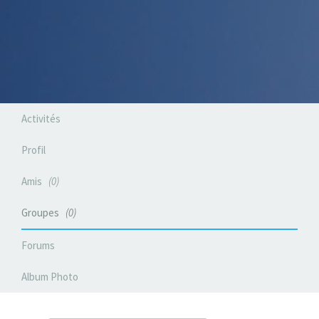
Activités
Profil
Amis
0
Groupes
0
Forums
Album Photo