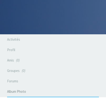
Activités
Profil
Amis
0
Groupes
0
Forums
Album Photo