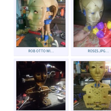
ROB OTTO WI…
ROSES.JPG…