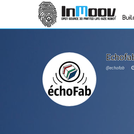
Buil
Echofa
@echofab