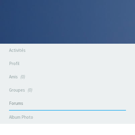
Activités
Profil
Amis
0
Groupes
0
Forums
Album Photo