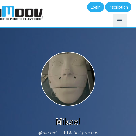
Login
Inscription
Mikael
@eftertext
Actif il y a 5 ans