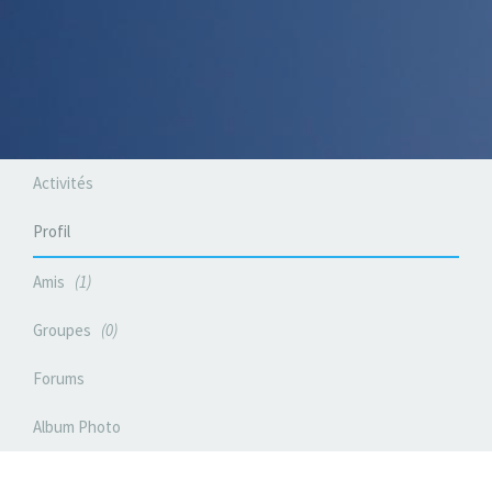
Activités
Profil
Amis
1
Groupes
0
Forums
Album Photo