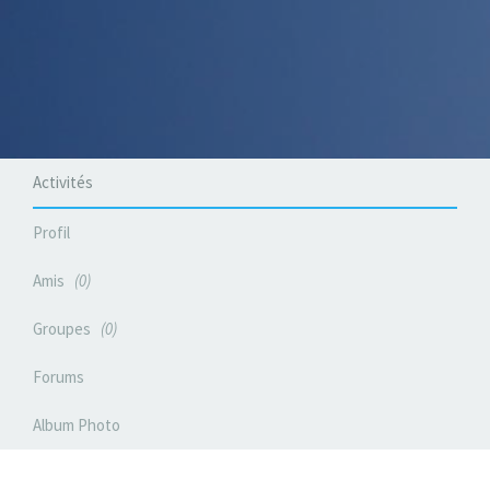
Activités
Profil
Amis
0
Groupes
0
Forums
Album Photo