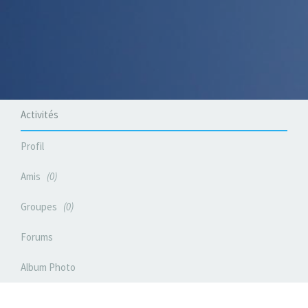
Activités
Profil
Amis
0
Groupes
0
Forums
Album Photo