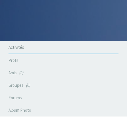
Activités
Profil
Amis
0
Groupes
0
Forums
Album Photo