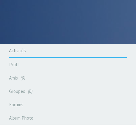
Activités
Profil
Amis
0
Groupes
0
Forums
Album Photo