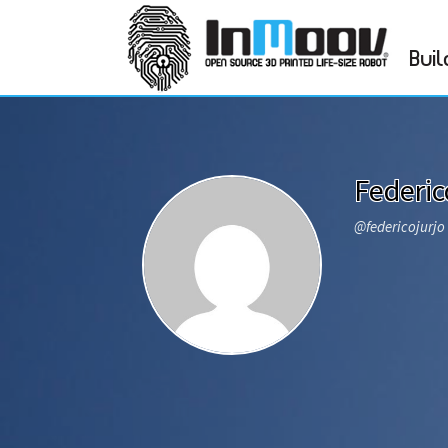
Buil
Federic
@federicojurjo