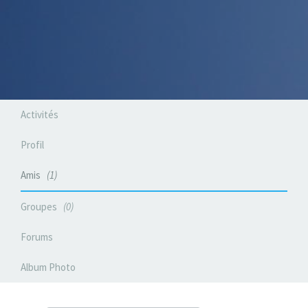
Activités
Profil
Amis
1
Groupes
0
Forums
Album Photo