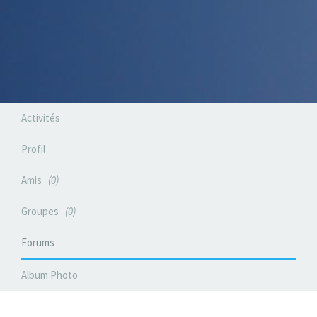
Activités
Profil
Amis
0
Groupes
0
Forums
Album Photo