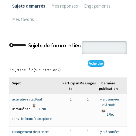
Sujets démarrés
Mes réponses
Engagements
Mes favoris
Sujets de forum initiés
2 sujets de 1 à 2 (sur un total de 2)
Sujet
Participan
Messages
Dernière
ts
publication
activation voix Paul
1
1
il y a 5 années
et 3 mois
Démarré par :
LFleur
LFleur
dans :
Le forum Francophone
changement de prenom
1
1
il y a 5 années