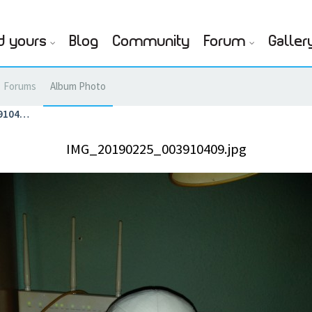
d yours
Blog
Community
Forum
Galler
Forums
Album Photo
9104…
IMG_20190225_003910409.jpg