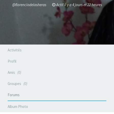
@florenciodelasheras
Actif il y a 4 jours et 22 heures
Activités
Profil
Amis
0
Groupes
0
Forums
Album Photo