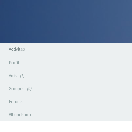
Activités
Profil
Amis
1
Groupes
0
Forums
Album Photo