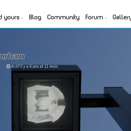
d yours
Blog
Community
Forum
Galler
Durham
m
Actif il y a 6 ans et 11 mois