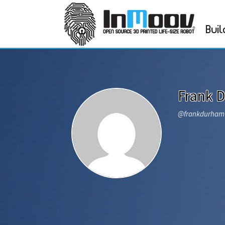
Buil
Frank 
@frankdurha