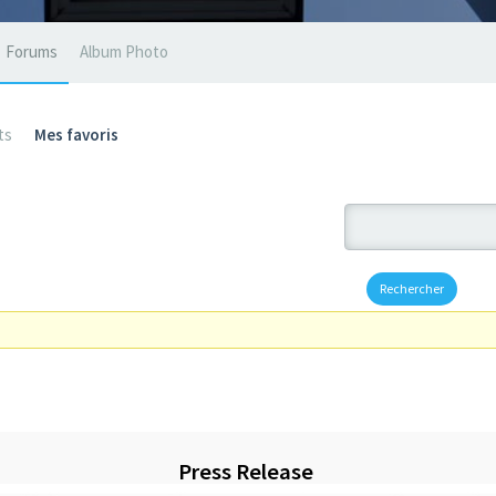
Forums
Album Photo
ts
Mes favoris
Press Release