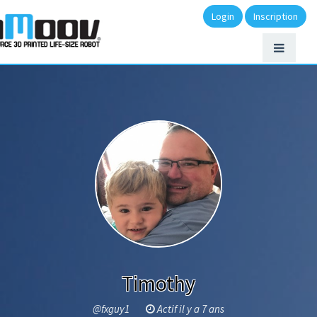
Login
Inscription
Timothy
@fxguy1
Actif il y a 7 ans