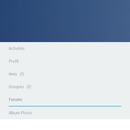
Activités
Profil
Amis
0
Groupes
0
Forums
Album Photo