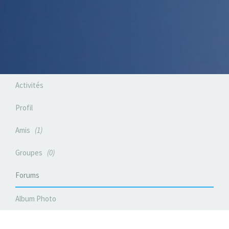
Activités
Profil
Amis
1
Groupes
0
Forums
Album Photo